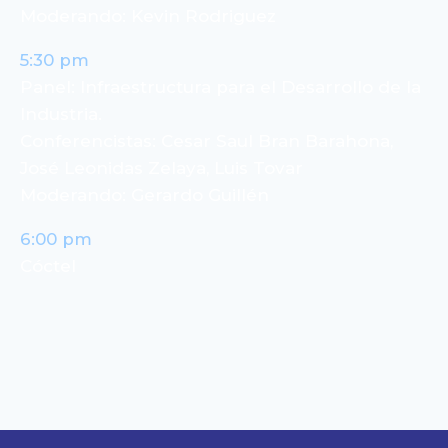
Moderando: Kevin Rodriguez
5:30 pm
Panel: Infraestructura para el Desarrollo de la
Industria.
Conferencistas: Cesar Saul Bran Barahona,
José Leonidas Zelaya, Luis Tovar
Moderando: Gerardo Guillén
6:00 pm
Cóctel