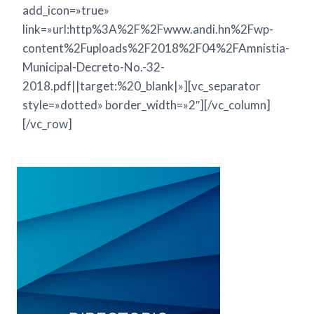
add_icon=»true»
link=»url:http%3A%2F%2Fwww.andi.hn%2Fwp-
content%2Fuploads%2F2018%2F04%2FAmnistia-
Municipal-Decreto-No.-32-
2018.pdf||target:%20_blank|»][vc_separator
style=»dotted» border_width=»2″][/vc_column]
[/vc_row]