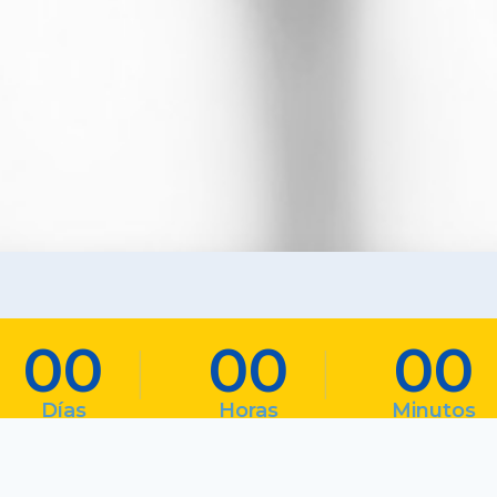
00
00
00
Días
Horas
Minutos