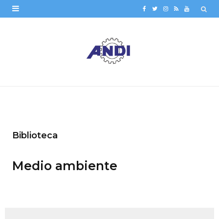
F
T
I
R
Y
a
w
n
S
o
c
i
s
S
u
e
t
t
T
b
t
a
u
o
e
g
b
o
r
r
e
k
a
Biblioteca
m
Medio ambiente